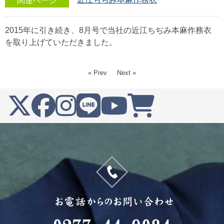
関連ページ
2015年に引き続き、8月号で当社の近江ちぢみ本麻作務衣
を取り上げていただきました。
« Prev
Next »