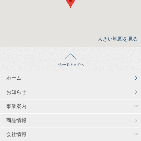
大きい地図を見る
ホーム
お知らせ
事業案内
商品情報
会社情報