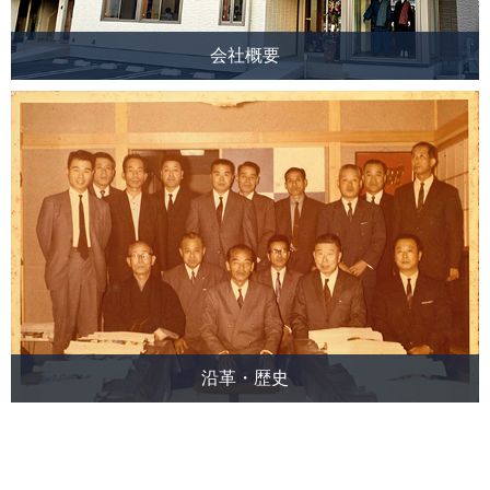
代表ごあいさつ
詳しく
会社概要
会社概要
詳しく
沿革・歴史