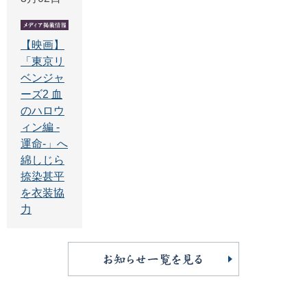
【映画】
「東京リ
ベンジャ
ーズ2 血
のハロウ
ィン編 -
運命-」へ
綿しじら
捺染甚平
を衣装協
力