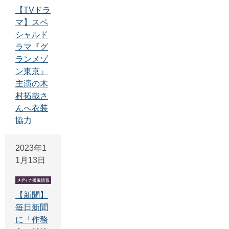
【TVドラ
マ】スペ
シャルド
ラマ『グ
ランメゾ
ン東京』
主演の木
村拓哉さ
んへ衣装
協力
2023年1
1月13日
【新聞】
毎日新聞
に「作務