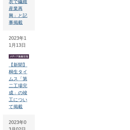
衣で繊維
産業再
興」と記
事掲載
2023年1
1月13日
【新聞】
桐生タイ
ムス「第
二工場完
成」の竣
工につい
て掲載
2023年0
3月02日